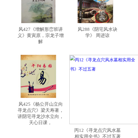
风427《增解形峦班讲
风288《阴宅风水诀
义》黄寅原，宗龙子增
学》 周进谅
解
风425《杨公开山立向
寻龙点穴》梁天寿著，
讲阴宅寻龙沙水立向，
天心日课，
丙12《寻龙点穴风水墓
相实用全书》不过五著