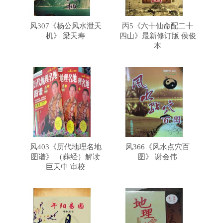
风307《杨公风水泄天
丙5《六十仙命配二十
机》 梁天寿
四山》最新修订版 侯俊
本
风403《历代地理名地
风366《风水点穴百
图谱》 （葬经）解读
图》 谢会伟
巨天中 审校