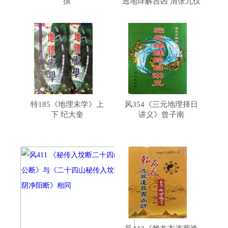
撰
透地详解吉凶 清张九仪
特185《地理末学》上
风354《三元地理择日
下 纪大奎
讲义》曾子南