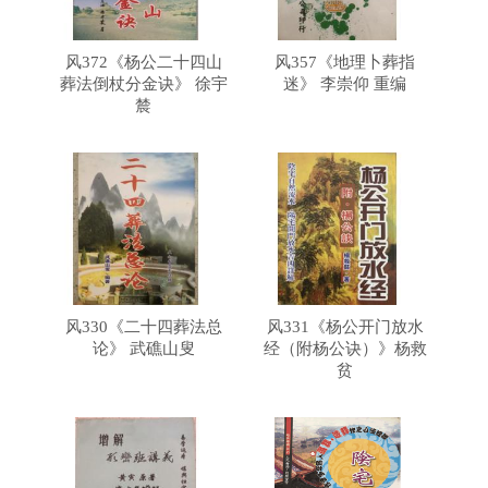
风372《杨公二十四山
风357《地理卜葬指
葬法倒杖分金诀》 徐宇
迷》 李崇仰 重编
辳
风330《二十四葬法总
风331《杨公开门放水
论》 武礁山叟
经（附杨公诀）》杨救
贫