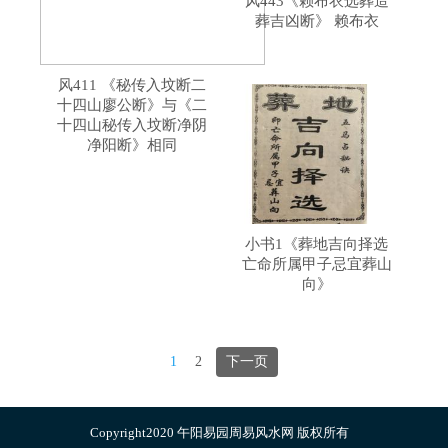
风443《赖布衣选葬造
葬吉凶断》 赖布衣
风411 《秘传入坟断二
十四山廖公断》与《二
十四山秘传入坟断净阴
净阳断》相同
小书1《葬地吉向择选
亡命所属甲子忌宜葬山
向》
1
2
下一页
Copyright2020 午阳易园周易风水网 版权所有