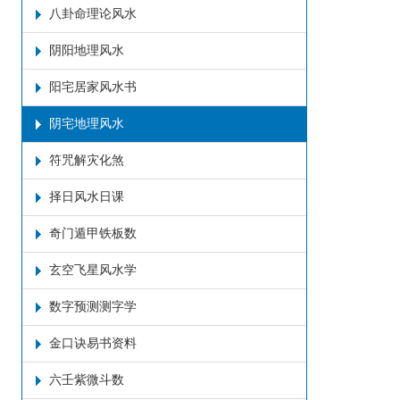
八卦命理论风水
阴阳地理风水
阳宅居家风水书
阴宅地理风水
符咒解灾化煞
择日风水日课
奇门遁甲铁板数
玄空飞星风水学
数字预测测字学
金口诀易书资料
六壬紫微斗数