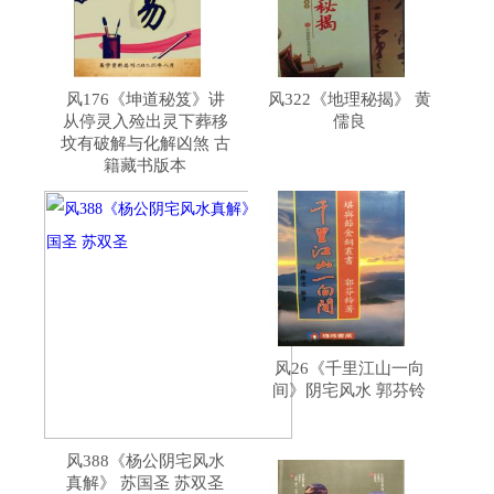
风176《坤道秘笈》讲
风322《地理秘揭》 黄
从停灵入殓出灵下葬移
儒良
坟有破解与化解凶煞 古
籍藏书版本
风26《千里江山一向
间》阴宅风水 郭芬铃
风388《杨公阴宅风水
真解》 苏国圣 苏双圣