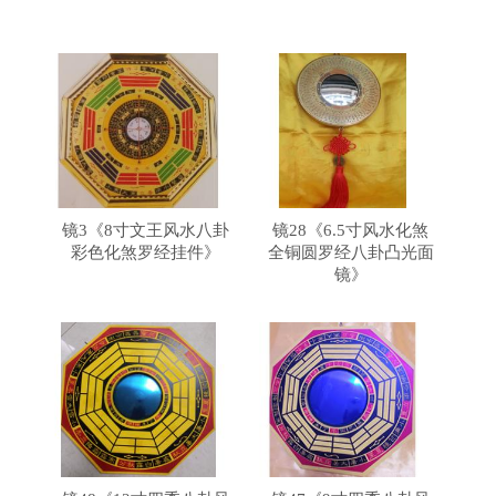
镜3《8寸文王风水八卦
镜28《6.5寸风水化煞
彩色化煞罗经挂件》
全铜圆罗经八卦凸光面
镜》