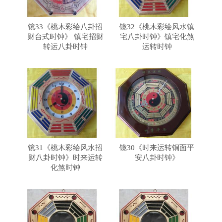
镜33《桃木彩绘八卦招
镜32《桃木彩绘风水镇
财台式时钟》 镇宅招财
宅八卦时钟》镇宅化煞
转运八卦时钟
运转时钟
镜31《桃木彩绘风水招
镜30《时来运转铜面平
财八卦时钟》时来运转
安八卦时钟》
化煞时钟