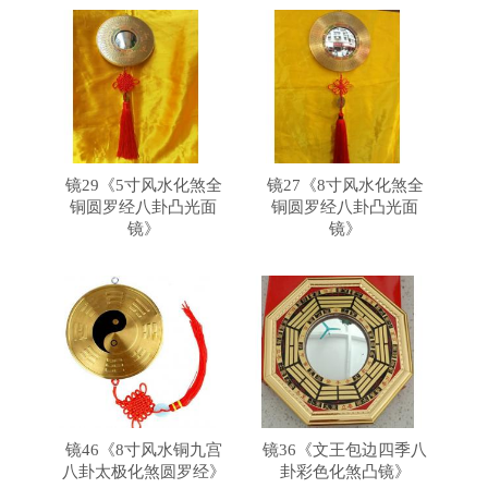
镜29《5寸风水化煞全
镜27《8寸风水化煞全
铜圆罗经八卦凸光面
铜圆罗经八卦凸光面
镜》
镜》
镜46《8寸风水铜九宫
镜36《文王包边四季八
八卦太极化煞圆罗经》
卦彩色化煞凸镜》