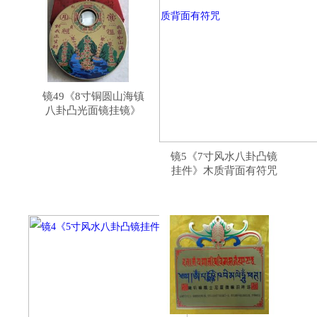
镜49《8寸铜圆山海镇
八卦凸光面镜挂镜》
​镜5《7寸风水八卦凸镜
挂件》木质背面有符咒