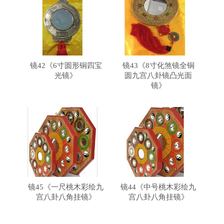
镜42《6寸圆形铜四宝
镜43《8寸化煞镜全铜
光镜》
圆九宫八卦镜凸光面
镜》
镜45《一尺桃木彩绘九
镜44《中号桃木彩绘九
宫八卦八角挂镜》
宫八卦八角挂镜》