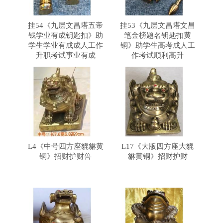
挂54《九层文昌塔五帝
挂53《九层文昌塔文昌
钱学业有成钥匙扣》助
笔金榜题名钥匙扣黄
学生学业有成成人工作
铜》助学生高考成人工
升职考试事业有成
作考试顺利高升
L4《中号四方座貔貅黄
L17《大版四方座大貔
铜》招财护财兽
貅黄铜》招财护财