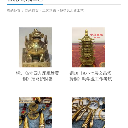
您的位置：
网站首页
>
工艺动态
>
畅销风水新工艺
铜5《6寸四方座貔貅黄
铜10《A小七层文昌塔
铜》招财护财兽
黄铜》助学业工作考试