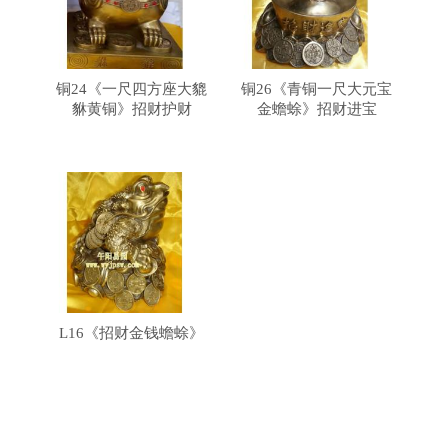
铜24《一尺四方座大貔
铜26《青铜一尺大元宝
貅黄铜》招财护财
金蟾蜍》招财进宝
L16《招财金钱蟾蜍》