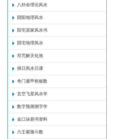
八卦命理论风水
阴阳地理风水
阳宅居家风水书
阴宅地理风水
符咒解灾化煞
择日风水日课
奇门遁甲铁板数
玄空飞星风水学
数字预测测字学
金口诀易书资料
六壬紫微斗数