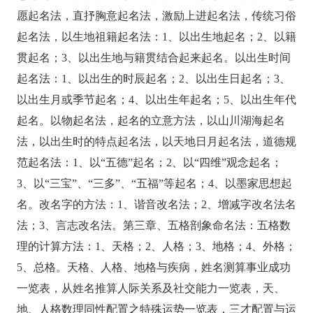
愿起名法，直抒胸意起名法，激励上进起名法，传统习俗
起名法，以生地祖籍起名法：1、以出生地起名；2、以籍
贯起名；3、以出生地与籍贯结合起来起名。以出生时间
起名法：1、以出生的时辰起名；2、以出生日起名；3、
以出生月或季节起名；4、以出生年起名；5、以出生年代
起名。以物起名法，起名的立意方法，以山川湖海起名
法，以出生时的特点起名法，以天地日月起名法，道德规
范起名法：1、以“五德”起名；2、以“四维”观念起名；
3、以“三宝”、“三多”、“五福”等起名；4、以墨家思想起
名。改名字的方法：1、谐音改名法；2、增减字改名法名
法；3、言志改名法。第三章、五格剖象命名法：五格数
理的计算方法：1、天格；2、人格；3、地格；4、外格；
5、总格。天格、人格、地格与疾病，姓名测算事业成功
一览表，从姓名推算人际关系及社交能力一览表，天、
地、人格数理同性配置之特殊运势一览表，三才配置与运