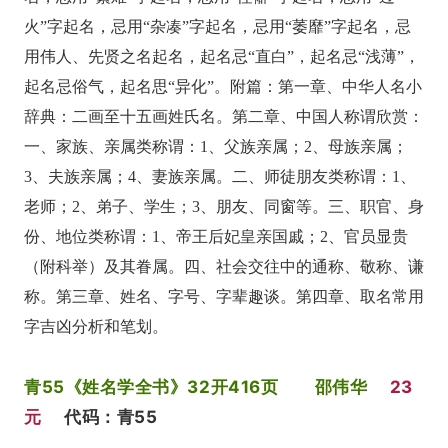
火”字起名，忌用“杂凑”字起名，忌用“萎靡”字起名，忌
用伟人、先贤之名起名，起名忌“直白”，起名忌“浅薄”，
起名忌俗气，起名思“异化”。附篇：第一章、中华人名小
辞典：二画至十五画姓氏名。第二章、中国人称谓欣赏：
一、家族、亲属类称谓：1、父族亲属；2、母族亲属；
3、夫族亲属；4、妻族亲属。二、师徒朋友类称谓：1、
老师；2、弟子、学生；3、朋友、同窗等。三、职官、身
份、地位类称谓：1、帝王后妃皇亲国戚；2、官员显贵
（附科举）及其眷属。四、社会交往中的通称、敬称、谦
称。第三章、姓名、字号、字辈趣谈。第四章、取名常用
字吉凶分析和笔划。
青55《姓名学全书》32开416页 邵伟华
23
元
代码：青55